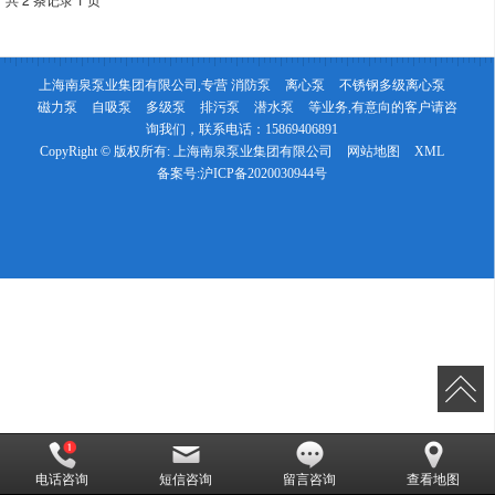
上海南泉泵业集团有限公司,专营
消防泵
离心泵
不锈钢多级离心泵
磁力泵
自吸泵
多级泵
排污泵
潜水泵
等业务,有意向的客户请咨
询我们，联系电话：
15869406891
CopyRight © 版权所有:
上海南泉泵业集团有限公司
网站地图
XML
备案号:
沪ICP备2020030944号
电话咨询
短信咨询
留言咨询
查看地图