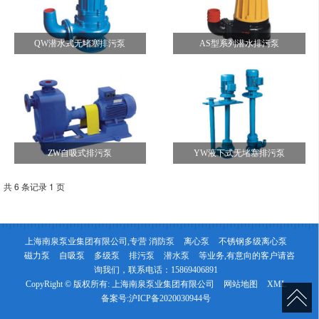
QW潜水式无堵塞排污泵
AS型系列潜水排污泵
ZW自吸式排污泵
YW液下式无堵塞排污泵
共 6 条记录 1 页
上海南泉泵业集团有限公司,专营
消防泵
离心泵
不锈钢多级离心泵
磁力泵
自吸泵
多级泵
排污泵
潜水泵
等业务,有意向的客户请咨
询我们，联系电话：
15869406891
CopyRight © 版权所有:
上海南泉泵业集团有限公司
网站地图
XML
备案号:
沪ICP备2020030944号