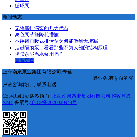
循环泵
新闻动态
无堵塞排污泵的几大优点
离心泵节能降耗措施
不锈钢自吸式排污泵为何能做到无堵塞
走进隔膜泵，看看那些不为人知的结构原理！
隔膜泵能当水泵用吗？
查看更多
上海南泉泵业集团有限公司,专营
消防泵
离心泵
不锈钢多级离
心泵
磁力泵
自吸泵
多级泵
排污泵
潜水泵
等业务,有意向的客
户请咨询我们，联系电话：
15869406891
CopyRight © 版权所有:
上海南泉泵业集团有限公司
网站地图
XML
备案号:
沪ICP备2020030944号