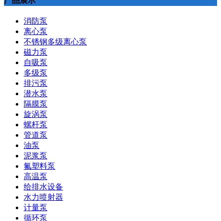
产品展示
消防泵
离心泵
不锈钢多级离心泵
磁力泵
自吸泵
多级泵
排污泵
潜水泵
隔膜泵
旋涡泵
螺杆泵
管道泵
油泵
泥浆泵
氟塑料泵
高温泵
给排水设备
水力喷射器
计量泵
循环泵