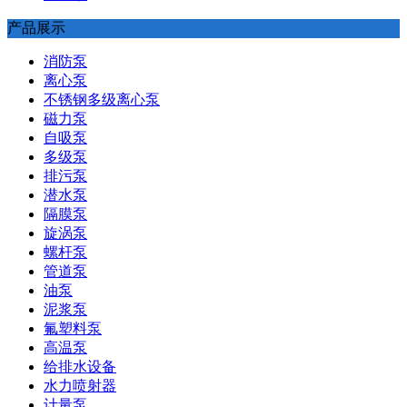
产品展示
消防泵
离心泵
不锈钢多级离心泵
磁力泵
自吸泵
多级泵
排污泵
潜水泵
隔膜泵
旋涡泵
螺杆泵
管道泵
油泵
泥浆泵
氟塑料泵
高温泵
给排水设备
水力喷射器
计量泵